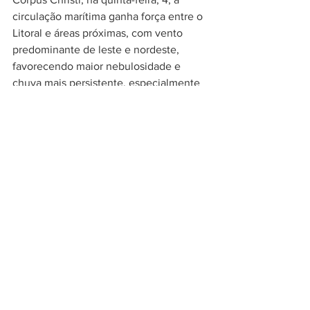
circulação marítima ganha força entre o 
Litoral e áreas próximas, com vento 
predominante de leste e nordeste, 
favorecendo maior nebulosidade e 
chuva mais persistente, especialmente 
entre a Grande Florianópolis, o Vale do 
Itajaí e o Litoral Norte. O risco associado 
à chuva permanece baixo ao longo de 
toda a semana, sem expectativa de 
acumulados expressivos.
A partir da sexta-feira, 5, a chuva perde 
intensidade, mas o tempo segue 
nublado nas regiões litorâneas. No 
Oeste, no Meio-Oeste e nos Planaltos, o 
sol aparece com mais frequência.
As temperaturas seguem dentro do 