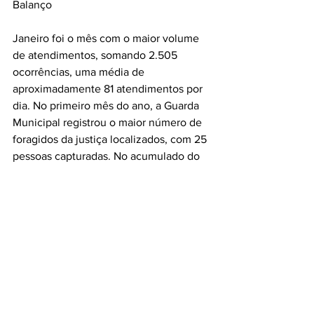
Balanço
Janeiro foi o mês com o maior volume 
de atendimentos, somando 2.505 
ocorrências, uma média de 
aproximadamente 81 atendimentos por 
dia. No primeiro mês do ano, a Guarda 
Municipal registrou o maior número de 
foragidos da justiça localizados, com 25 
pessoas capturadas. No acumulado do 
semestre, 105 procurados pela Justiça 
foram encontrados e encaminhados ao 
Complexo Penitenciário do Vale do 
Itajaí.
A GM recuperou 54 veículos durante os 
seis primeiros meses do ano. Janeiro e 
abril lideraram esse indicador, com 12 
veículos recuperados em cada período.