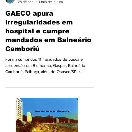
Aderbal Machado
28 de abr.
1 min de leitura
GAECO apura
irregularidades em
hospital e cumpre
mandados em Balneário
Camboriú
Foram cumpridos 11 mandados de busca e
apreensão em Blumenau, Gaspar, Balneário
Camboriú, Palhoça, além de Osasco/SP e
Brasília/DF, em investigação que apura a
contratação irregular de uma empresa para
executar os serviços médicos em um hospital, com
indícios de pagamentos indevidos, fluxos
financeiros atípicos, ocultação patrimonial e
pagamentos de propina. A operação foi deflagrada
em apoio à 4ª Promotoria de Justiça da Comarca de
Gaspar. Na manhã desta terça-feira (28/04)