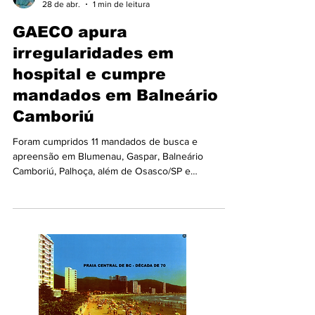
Aderbal Machado
28 de abr.
1 min de leitura
GAECO apura
irregularidades em
hospital e cumpre
mandados em Balneário
Camboriú
Foram cumpridos 11 mandados de busca e
apreensão em Blumenau, Gaspar, Balneário
Camboriú, Palhoça, além de Osasco/SP e
Brasília/DF, em investigação que apura a
contratação irregular de uma empresa para
executar os serviços médicos em um hospital, com
indícios de pagamentos indevidos, fluxos