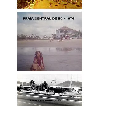
financeiros atípicos, ocultação patrimonial e
pagamentos de propina. A operação foi deflagrada
em apoio à 4ª Promotoria de Justiça da Comarca de
Gaspar. Na manhã desta terça-feira (28/04)