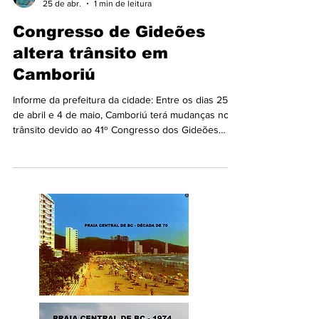
Aderbal Machado
25 de abr.
1 min de leitura
Congresso de Gideões
altera trânsito em
Camboriú
Informe da prefeitura da cidade: Entre os dias 25
de abril e 4 de maio, Camboriú terá mudanças no
trânsito devido ao 41º Congresso dos Gideões
Missionários da Última Hora. Para garantir mais
segurança e fluidez, o DEMUTRAN organizou rotas
alternativas e um espaço exclusivo para ônibus de
excursão, ao lado do IFC, na Rua Joaquim Garcia. O
acesso ao Centro será restrito Quem vem pela
Avenida Santa Catarina deve entrar à direita na
rótula, sentido Avenida Minas Gerais. A ação