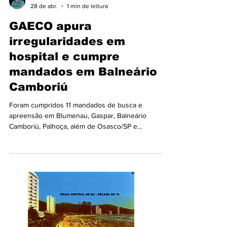
Aderbal Machado
28 de abr.
1 min de leitura
GAECO apura
irregularidades em
hospital e cumpre
mandados em Balneário
Camboriú
Foram cumpridos 11 mandados de busca e
apreensão em Blumenau, Gaspar, Balneário
Camboriú, Palhoça, além de Osasco/SP e
Brasília/DF, em investigação que apura a
contratação irregular de uma empresa para
executar os serviços médicos em um hospital, com
indícios de pagamentos indevidos, fluxos
financeiros atípicos, ocultação patrimonial e
pagamentos de propina. A operação foi deflagrada
em apoio à 4ª Promotoria de Justiça da Comarca de
Gaspar. Na manhã desta terça-feira (28/04)