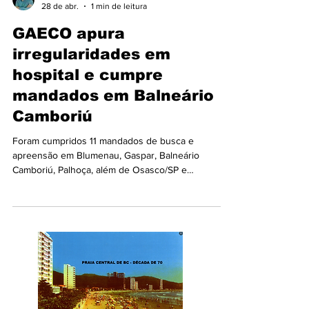
Aderbal Machado
28 de abr.
1 min de leitura
GAECO apura
irregularidades em
hospital e cumpre
mandados em Balneário
Camboriú
Foram cumpridos 11 mandados de busca e
apreensão em Blumenau, Gaspar, Balneário
Camboriú, Palhoça, além de Osasco/SP e
Brasília/DF, em investigação que apura a
contratação irregular de uma empresa para
executar os serviços médicos em um hospital, com
indícios de pagamentos indevidos, fluxos
financeiros atípicos, ocultação patrimonial e
pagamentos de propina. A operação foi deflagrada
em apoio à 4ª Promotoria de Justiça da Comarca de