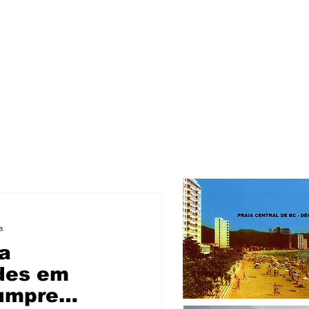
a
a
ades em
cumpre