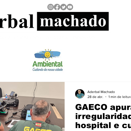
Aderbal Machado
28 de abr.
1 min de leitur
GAECO apur
irregularid
hospital e 