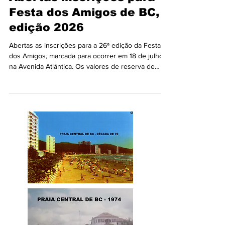
Abertas inscrições para
Festa dos Amigos de BC,
edição 2026
Abertas as inscrições para a 26ª edição da Festa
dos Amigos, marcada para ocorrer em 18 de julho,
na Avenida Atlântica. Os valores de reserva de
espaços iniciam em R$ 600,00 e variam de acordo
com a metragem da tenda e a finalidade -
confraternização ou comercialização. Interessados
em participar do evento têm até o dia 22 de maio
para efetuar a inscrição por meio do sistema
eletrônico de protocolo 1Doc. Ao acessar a
plataforma, o requerente deve protocolar o pedido
de inscri