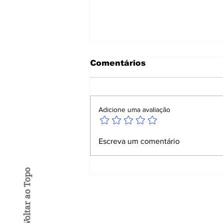
Comentários
Adicione uma avaliação
IDEB: Balneário
Escreva um comentário
Camboriú tem maior
nota dos últimos 5 anos
Voltar ao Topo