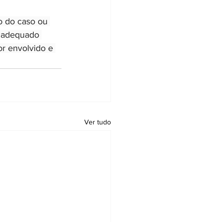
o do caso ou 
o adequado 
or envolvido e 
Ver tudo