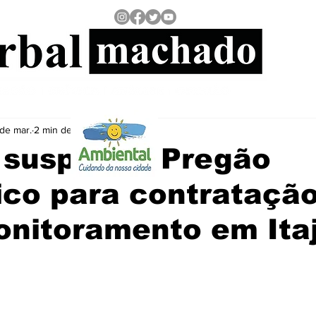
de mar.
2 min de leitura
 suspende Pregão
ico para contrataçã
nitoramento em Itaj
 5 estrelas.