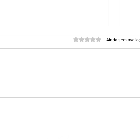
Avaliado com 0 de 5 estrel
Ainda sem avalia
Pesquisa mostra alta
Elei
aprovação da
são
segurança pública de
Balneário Camboriú:
80,7%
Siga nas Redes Sociais