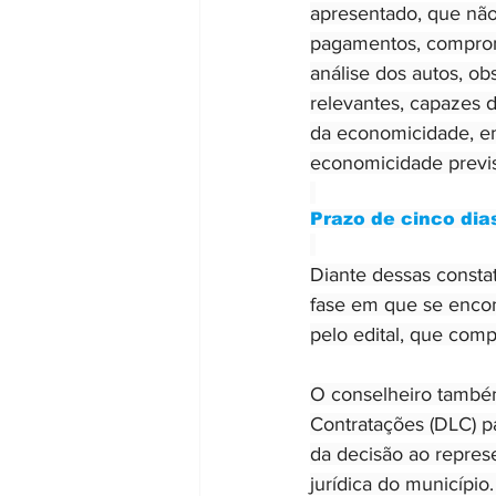
apresentado, que não
pagamentos, comprome
análise dos autos, ob
relevantes, capazes 
da economicidade, em 
economicidade previst
Prazo de cinco dia
Diante dessas consta
fase em que se encont
pelo edital, que com
O conselheiro também
Contratações (DLC) pa
da decisão ao represe
jurídica do município.