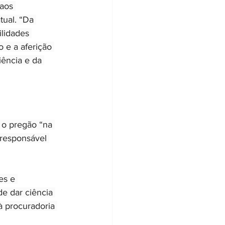
aos 
ual. “Da 
lidades 
 e a aferição 
iência e da 
 o pregão “na 
 responsável 
es e 
e dar ciência 
à procuradoria 