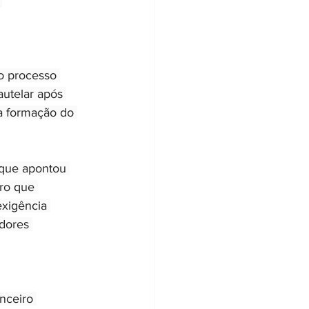
 
do processo 
utelar após 
na formação do 
 que apontou 
ro que 
xigência 
edores 
nceiro 