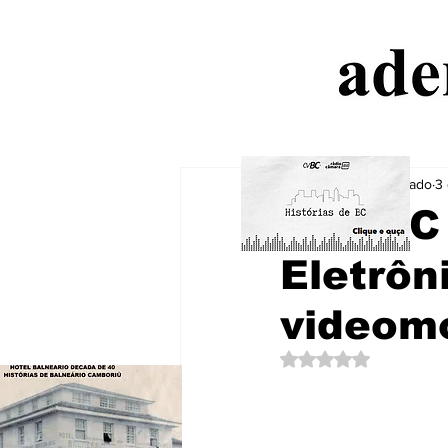
Aderbal Machado
3 
TCE-SC
Eletrôn
videomo
Avaliado com NaN de