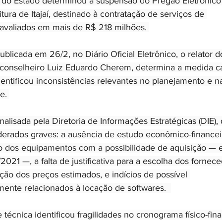
 do Estado determinou a suspensão do Pregão Eletrônico
tura de Itajaí, destinado à contratação de serviços de 
valiados em mais de R$ 218 milhões. 
ublicada em 26/2, no Diário Oficial Eletrônico, o relator 
onselheiro Luiz Eduardo Cherem, determina a medida ca
dentificou inconsistências relevantes no planejamento e 
e. 
nalisada pela Diretoria de Informações Estratégicas (DIE),
derados graves: a ausência de estudo econômico-financei
 dos equipamentos com a possibilidade de aquisição — e
/2021 —, a falta de justificativa para a escolha dos fornec
ão dos preços estimados, e indícios de possível 
mente relacionados à locação de softwares.  
 técnica identificou fragilidades no cronograma físico-fina