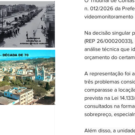
O Tribunal de Contas
n. 012/2026 da Prefei
videomonitoramento a
Na decisão singular p
(REP 26/00020033), c
análise técnica que i
orçamento do certam
A representação foi a
três problemas consi
comparasse a locação
prevista na Lei 14.133
consultados na formaç
sobrepreço, especial
Além disso, a unidade