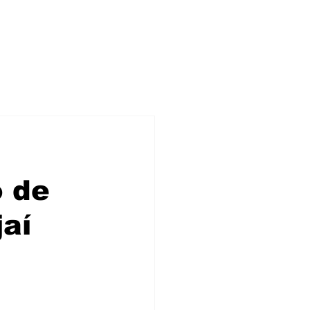
o de
aí