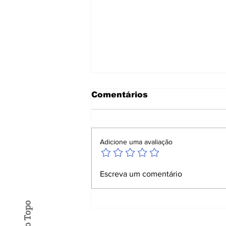
Comentários
Adicione uma avaliação
Pesquisa mostra alta
Escreva um comentário
aprovação da
segurança pública de
Balneário Camboriú:
80,7%