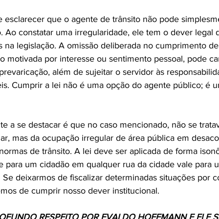
esclarecer que o agente de trânsito não pode simplesmen
. Ao constatar uma irregularidade, ele tem o dever legal 
as na legislação. A omissão deliberada no cumprimento de
 motivada por interesse ou sentimento pessoal, pode cara
 prevaricação, além de sujeitar o servidor às responsabilid
eis. Cumprir a lei não é uma opção do agente público; é 
te a se destacar é que no caso mencionado, não se trata
ar, mas da ocupação irregular de área pública em desac
normas de trânsito. A lei deve ser aplicada de forma ison
e para um cidadão em qualquer rua da cidade vale para 
. Se deixarmos de fiscalizar determinadas situações por 
mos de cumprir nosso dever institucional.
FUNDO RESPEITO POR EVALDO HOFFMANN E ELE SA