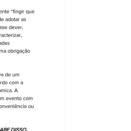
te “fingir que 
de adotar as 
sse dever, 
cterizar, 
ades 
uma obrigação 
va de um 
ordo com a 
ômica. A 
um evento com 
conveniência ou 
BE DISSO.