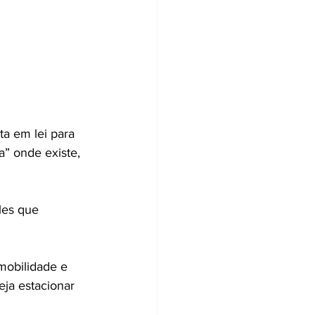
a em lei para 
a” onde existe, 
les que 
mobilidade e 
ja estacionar 