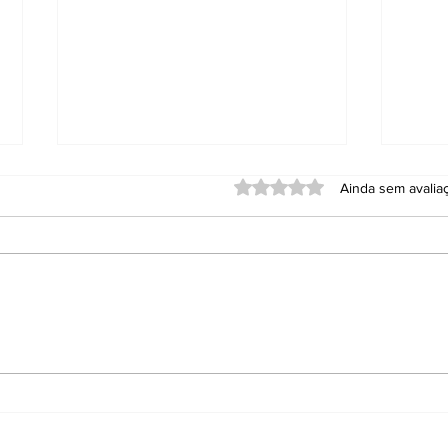
Avaliado com 0 de 5 estrel
Ainda sem avalia
Eleições em SC: idosos
Após
são os que mais votam
a Ga
Bal