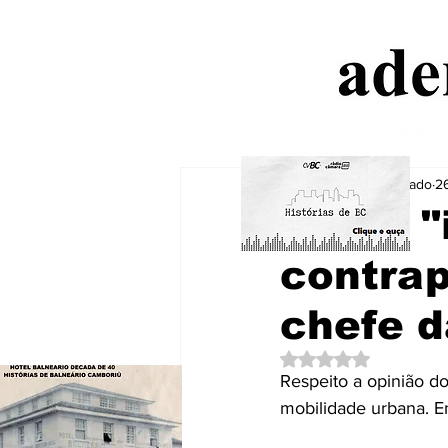
Aderbal Machado
26
Sobre "
contrap
chefe d
Avaliado com NaN de
Respeito a opinião d
mobilidade urbana. En