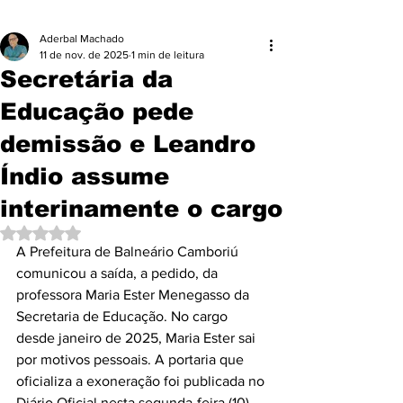
Aderbal Machado
11 de nov. de 2025
1 min de leitura
Secretária da
Educação pede
demissão e Leandro
Índio assume
interinamente o cargo
Avaliado com NaN de 5 estrelas.
A Prefeitura de Balneário Camboriú 
comunicou a saída, a pedido, da 
professora Maria Ester Menegasso da 
Secretaria de Educação. No cargo 
desde janeiro de 2025, Maria Ester sai 
por motivos pessoais. A portaria que 
oficializa a exoneração foi publicada no 
Diário Oficial nesta segunda-feira (10). 