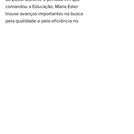
comandou a Educação, Maria Ester 
trouxe avanços importantes na busca 
pela qualidade e pela eficiência no 
serviço público, um legado que será 
honrado”.
O cargo será ocupado, a partir desta 
terça (11), por Leandro Índio da Silva, 
que deixa temporariamente a Secretaria 
de Governo, Inovação e Orçamento, 
cargo que passa a ser exercido, também 
em caráter interino, por Kattiúcia Villain, 
ocupante do cargo de diretora da 
Divisão de Gestão Estratégica da pasta. 
A situação permanece até a nomeação 
de outro titular para a Educação.
(PUBLICIDADE INSTITUCIONAL) - 