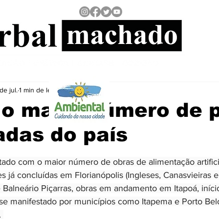
de jul.
1 min de leitura
o maior número de p
das do país
 5 estrelas.
tado com o maior número de obras de alimentação artifici
s já concluídas em Florianópolis (Ingleses, Canasvieiras e 
 Balneário Piçarras, obras em andamento em Itapoá, iníci
se manifestado por municípios como Itapema e Porto Bel
 