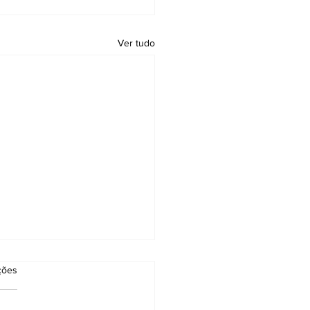
Ver tudo
as.
ções