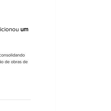
icionou 
um 
consolidando 
ão de obras de 