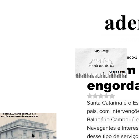
Aderbal Machado
3 
SC tem 
engorda
Avaliado com NaN de
Santa Catarina é o Es
país, com intervençõe
Balneário Camboriú e
Navegantes e interes
desse tipo de serviço.