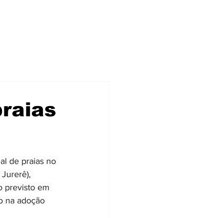
raias
al de praias no 
Jurerê), 
o previsto em 
o na adoção 