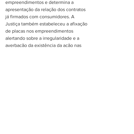
empreendimentos e determina a 
apresentação da relação dos contratos 
já firmados com consumidores. A 
Justiça também estabeleceu a afixação 
de placas nos empreendimentos 
alertando sobre a irregularidade e a 
averbação da existência da ação nas 
matrículas dos imóveis. A medida 
também determina que as empresas 
não incluam consumidores em 
cadastros de inadimplência 
relacionados aos contratos abrangidos 
pela ação. 
As diligências realizadas pelo MPSC 
apontam, além de possíveis falhas 
administrativas, risco financeiro aos 
consumidores e comprometimento da 
regularidade dos empreendimentos 