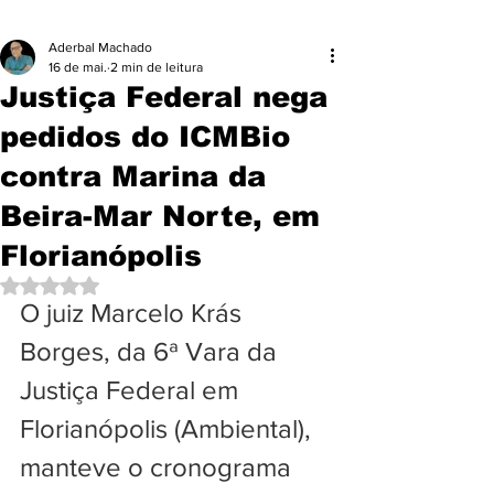
Aderbal Machado
16 de mai.
2 min de leitura
Justiça Federal nega
pedidos do ICMBio
contra Marina da
Beira-Mar Norte, em
Florianópolis
Avaliado com NaN de 5 estrelas.
O juiz Marcelo Krás 
Borges, da 6ª Vara da 
Justiça Federal em 
Florianópolis (Ambiental), 
manteve o cronograma 