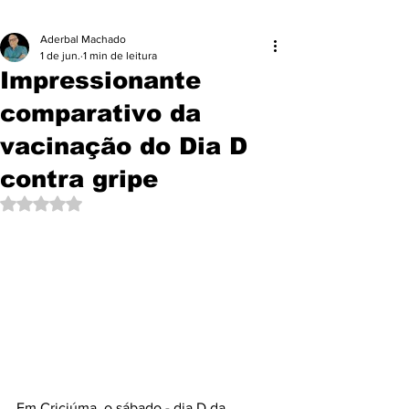
Aderbal Machado
1 de jun.
1 min de leitura
Impressionante
comparativo da
vacinação do Dia D
contra gripe
Avaliado com NaN de 5 estrelas.
Em Criciúma, o sábado - dia D da 