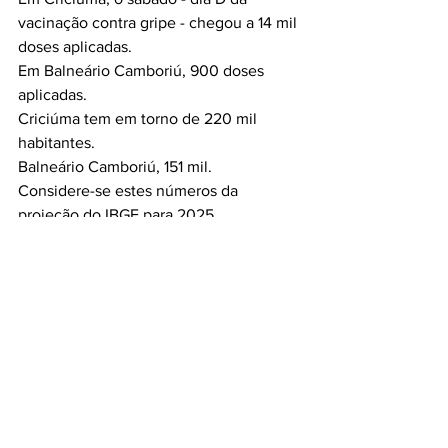
vacinação contra gripe - chegou a 14 mil 
doses aplicadas.
Em Balneário Camboriú, 900 doses 
aplicadas.
Criciúma tem em torno de 220 mil 
habitantes.
Balneário Camboriú, 151 mil.
Considere-se estes números da 
projeção do IBGE para 2025.
Mesmo a diferença de população ainda 
provoca uma sensação de espanto 
nessa diferença de aplicação de doses. 
É um número fantástico entre uma e 
outra ação. 
A explicação está onde?
Ou nós estamos muito bem e restou 
pouca gente pra vacinar ou então 
Criciúma estaria muito mal e a busca 