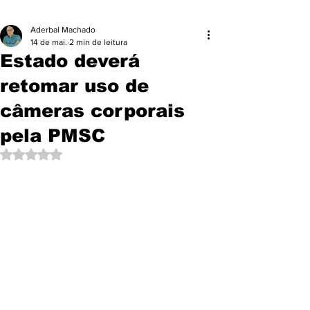
Aderbal Machado
14 de mai.
2 min de leitura
Estado deverá
retomar uso de
câmeras corporais
pela PMSC
Avaliado com NaN de 5 estrelas.