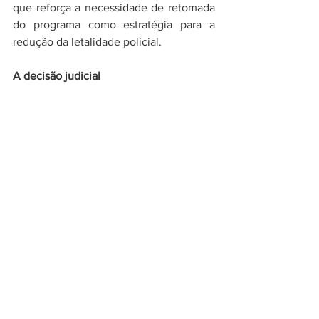
que reforça a necessidade de retomada 
do programa como estratégia para a 
redução da letalidade policial. 
A decisão judicial 
Em até 90 dias, o Estado deverá 
apresentar um plano detalhado com 
cronograma, custos, fontes de 
financiamento, critérios de expansão e 
protocolos operacionais. Diante do risco 
à transparência e aos direitos 
fundamentais, a decisão concedeu 
tutela de urgência, com cumprimento 
imediato das medidas, sob pena de 
multa diária de R$ 50mil. 
Por fim, o Estado deverá desenvolver 
indicadores para monitorar e avaliar os 