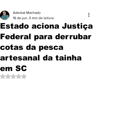
Aderbal Machado
16 de jun.
3 min de leitura
Estado aciona Justiça
Federal para derrubar
cotas da pesca
artesanal da tainha
em SC
Avaliado com NaN de 5 estrelas.