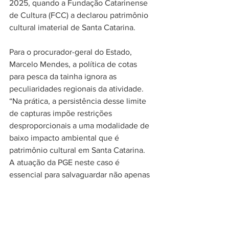
2025, quando a Fundação Catarinense 
de Cultura (FCC) a declarou patrimônio 
cultural imaterial de Santa Catarina.
Para o procurador-geral do Estado, 
Marcelo Mendes, a política de cotas 
para pesca da tainha ignora as 
peculiaridades regionais da atividade. 
“Na prática, a persistência desse limite 
de capturas impõe restrições 
desproporcionais a uma modalidade de 
baixo impacto ambiental que é 
patrimônio cultural em Santa Catarina. 
A atuação da PGE neste caso é 
essencial para salvaguardar não apenas 
a economia das nossas comunidades 
litorâneas, mas a própria identidade 
cultural de Santa Catarina. Não 
podemos aceitar que a administração 