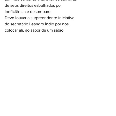
de seus direitos esbulhados por 
ineficiência e despreparo.
Devo louvar a surpreendente iniciativa 
do secretário Leandro Índio por nos 
colocar ali, ao sabor de um sábio 
improviso, e às ilustres senhoras da 
Saúde por me ouvir e concordar com o 
que eu disse com clareza meridiana e 
sinceridade absoluta. Garantiram que 
medidas serão adotadas para corrigir a 
anomalia.
Senti firmeza.