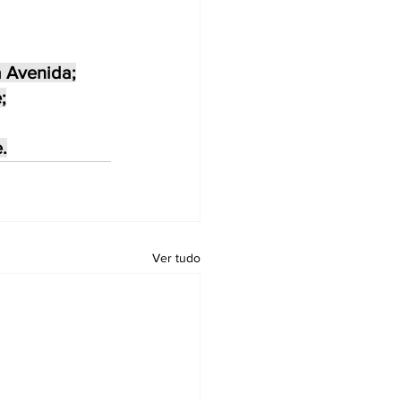
a Avenida;
;
.
Ver tudo