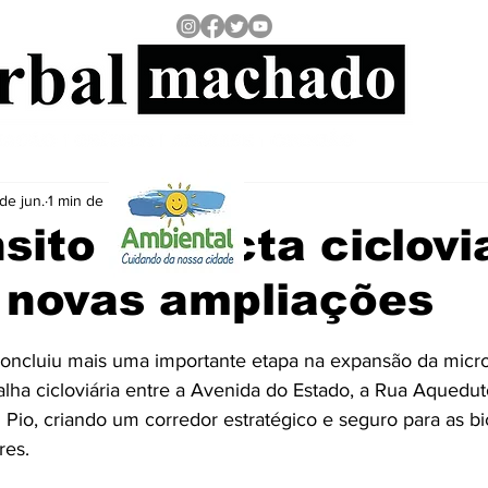
de jun.
1 min de leitura
sito conecta ciclovi
 novas ampliações
 5 estrelas.
oncluiu mais uma importante etapa na expansão da micro
ha cicloviária entre a Avenida do Estado, a Rua Aquedut
o, criando um corredor estratégico e seguro para as bici
res.