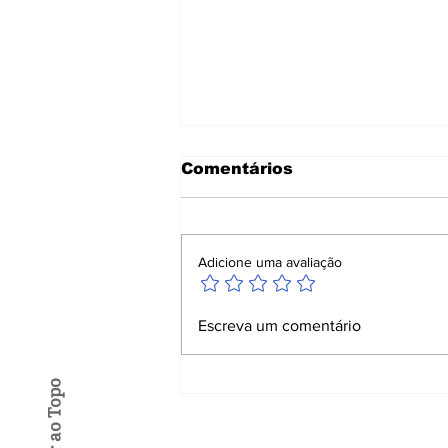
Comentários
Adicione uma avaliação
Pesquisa mostra alta
Escreva um comentário
aprovação da
segurança pública de
Balneário Camboriú:
Voltar ao Topo
80,7%