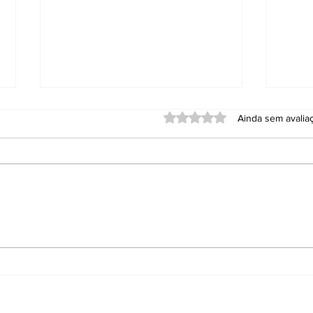
Avaliado com 0 de 5 estrel
Ainda sem avalia
Eleições em SC: idosos
Após
são os que mais votam
a Ga
Bal
Siga nas Redes Sociais