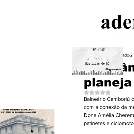
Aderbal Machado
2 
BC Trân
planeja
Avaliado com NaN de
Balneário Camboriú c
com a conexão da mal
Dona Amélia Cherem Pi
patinetes e ciclomoto