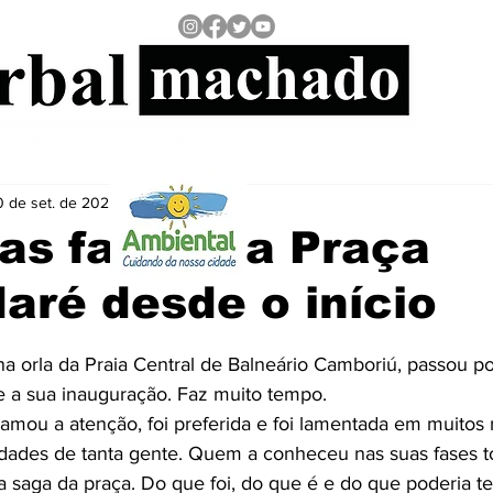
0 de set. de 2025
1 min de leitura
as faces da Praça
ré desde o início
 5 estrelas.
 orla da Praia Central de Balneário Camboriú, passou por
 a sua inauguração. Faz muito tempo.
chamou a atenção, foi preferida e foi lamentada em muito
dades de tanta gente. Quem a conheceu nas suas fases tod
 saga da praça. Do que foi, do que é e do que poderia ter