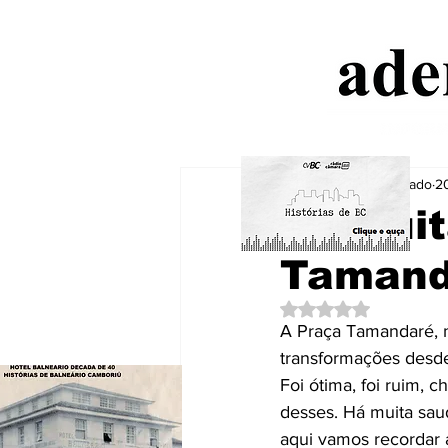
Aderbal Machado
2
As muit
Tamanda
Avaliado com NaN de
A Praça Tamandaré, na
transformações desde
Foi ótima, foi ruim, 
desses. Há muita sau
aqui vamos recordar a