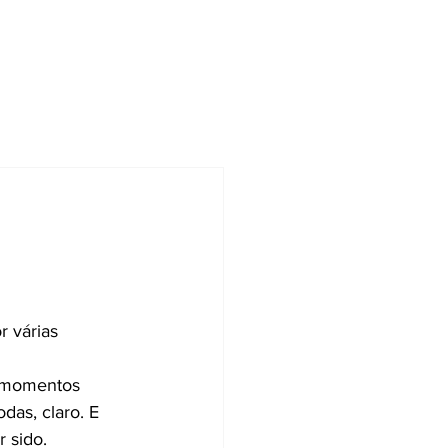
 várias 
s momentos 
as, claro. E 
 sido.