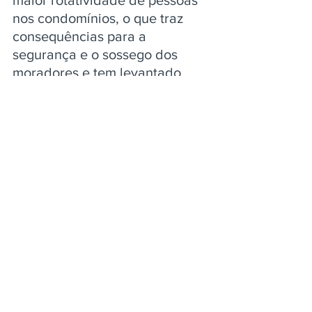
nos condomínios, o que traz 
consequências para a 
segurança e o sossego dos 
moradores e tem levantado 
questionamentos sobre a 
necessidade de autorização 
dos condôminos.  
Código Civil: condôminos têm o 
dever de respeitar a 
destinação do empreendimento
Nancy Andrighi destacou que, 
nos termos do 
artigo 1.336, 
inciso IV, do Código Civil (CC)
, 
é dever dos condôminos dar às 
partes do empreendimento a 